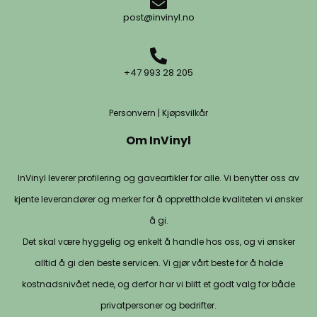
post@invinyl.no
+47 993 28 205
Personvern
|
Kjøpsvilkår
Om InVinyl
InVinyl leverer profilering og gaveartikler for alle. Vi benytter oss av
kjente leverandører og merker for å opprettholde kvaliteten vi ønsker
å gi.
Det skal være hyggelig og enkelt å handle hos oss, og vi ønsker
alltid å gi den beste servicen. Vi gjør vårt beste for å holde
kostnadsnivået nede, og derfor har vi blitt et godt valg for både
privatpersoner og bedrifter.