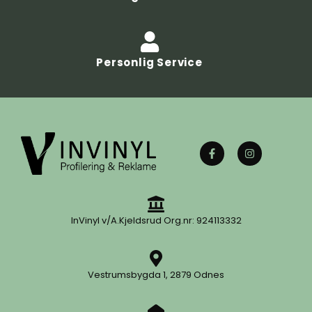
Personlig Service
InVinyl v/A.Kjeldsrud Org.nr: 924113332
Vestrumsbygda 1, 2879 Odnes