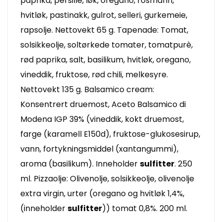
paprika, persille, løk, oregano, rosmarin,
hvitløk, pastinakk, gulrot, selleri, gurkemeie,
rapsolje. Nettovekt 65 g. Tapenade: Tomat,
solsikkeolje, soltørkede tomater, tomatpurè,
rød paprika, salt, basilikum, hvitløk, oregano,
vineddik, fruktose, rød chili, melkesyre.
Nettovekt 135 g. Balsamico cream:
Konsentrert druemost, Aceto Balsamico di
Modena IGP 39% (vineddik, kokt druemost,
farge (karamell E150d), fruktose-glukosesirup,
vann, fortykningsmiddel (xantangummi),
aroma (basilikum). Inneholder
sulfitter
. 250
ml. Pizzaolje: Olivenolje, solsikkeolje, olivenolje
extra virgin, urter (oregano og hvitløk 1,4%,
(inneholder
sulfitter
)) tomat 0,8%. 200 ml.