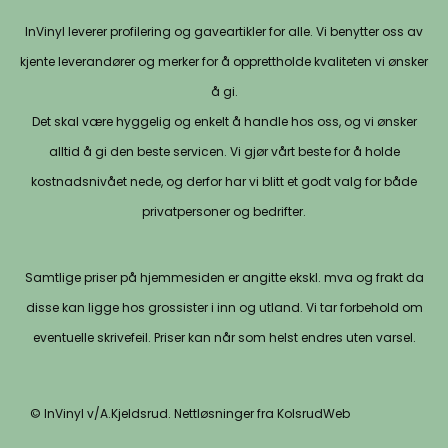
InVinyl leverer profilering og gaveartikler for alle. Vi benytter oss av
kjente leverandører og merker for å opprettholde kvaliteten vi ønsker
å gi.
Det skal være hyggelig og enkelt å handle hos oss, og vi ønsker
alltid å gi den beste servicen. Vi gjør vårt beste for å holde
kostnadsnivået nede, og derfor har vi blitt et godt valg for både
privatpersoner og bedrifter.
Samtlige priser på hjemmesiden er angitte ekskl. mva og frakt da
disse kan ligge hos grossister i inn og utland. Vi tar forbehold om
eventuelle skrivefeil. Priser kan når som helst endres uten varsel.
© InVinyl v/A.Kjeldsrud. Nettløsninger fra KolsrudWeb