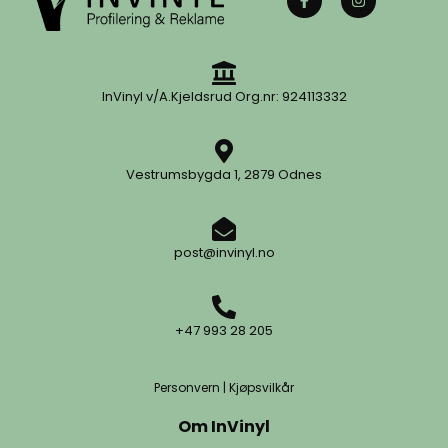
InVinyl v/A.Kjeldsrud Org.nr: 924113332
Vestrumsbygda 1, 2879 Odnes
post@invinyl.no
+47 993 28 205
Personvern
|
Kjøpsvilkår
Om InVinyl