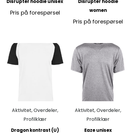
Disrupter hoodie unisex
Disrupter hoodie
women
Pris på forespørsel
Pris på forespørsel
Aktivitet, Overdeler,
Aktivitet, Overdeler,
Profilklær
Profilklær
Dragon kontrast (U)
Eaze unisex