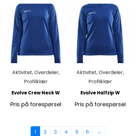
Aktivitet, Overdeler,
Aktivitet, Overdeler,
Profilklær
Profilklær
Evolve Crew Neck W
Evolve Halfzip W
Pris på forespørsel
Pris på forespørsel
1
2
3
4
5
6
→