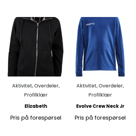
Aktivitet, Overdeler,
Aktivitet, Overdeler,
Profilklær
Profilklær
Elizabeth
Evolve Crew Neck Jr
Pris på forespørsel
Pris på forespørsel