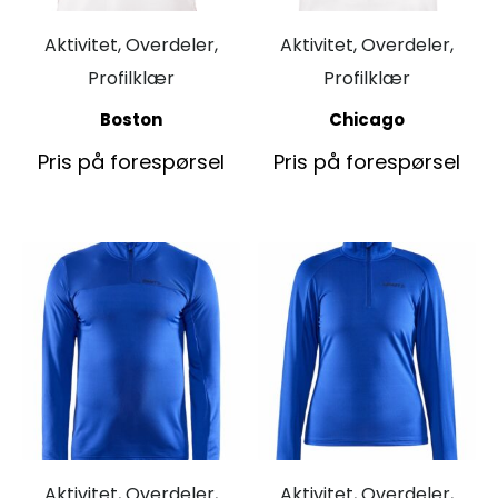
Aktivitet, Overdeler,
Aktivitet, Overdeler,
Profilklær
Profilklær
Boston
Chicago
Pris på forespørsel
Pris på forespørsel
Aktivitet, Overdeler,
Aktivitet, Overdeler,