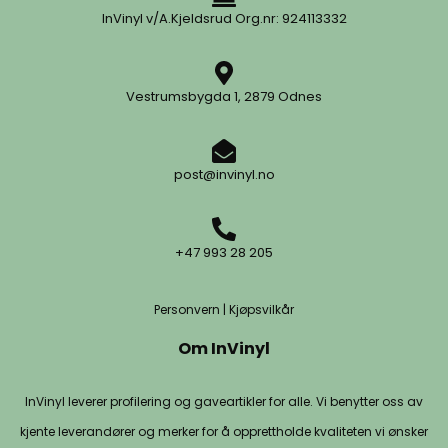
InVinyl v/A.Kjeldsrud Org.nr: 924113332
Vestrumsbygda 1, 2879 Odnes
post@invinyl.no
+47 993 28 205
Personvern
|
Kjøpsvilkår
Om InVinyl
InVinyl leverer profilering og gaveartikler for alle. Vi benytter oss av
kjente leverandører og merker for å opprettholde kvaliteten vi ønsker