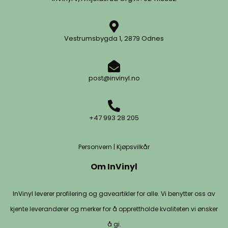
Vestrumsbygda 1, 2879 Odnes
post@invinyl.no
+47 993 28 205
Personvern
|
Kjøpsvilkår
Om InVinyl
InVinyl leverer profilering og gaveartikler for alle. Vi benytter oss av
kjente leverandører og merker for å opprettholde kvaliteten vi ønsker
å gi.