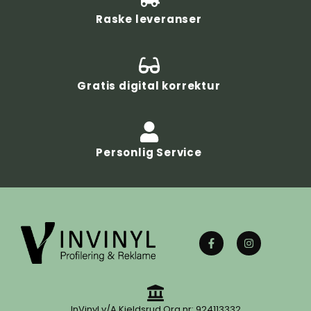
Raske leveranser
Gratis digital korrektur
Personlig Service
InVinyl v/A.Kjeldsrud Org.nr: 924113332