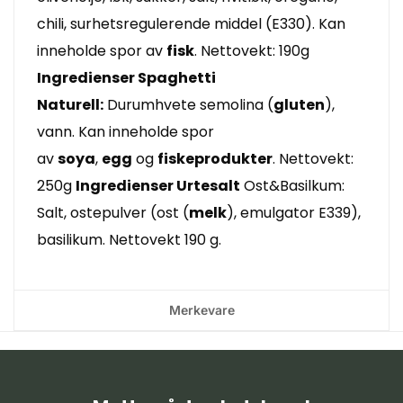
chili, surhetsregulerende middel (E330). Kan
inneholde spor av
fisk
. Nettovekt: 190g
Ingredienser Spaghetti
Naturell:
Durumhvete semolina (
gluten
),
vann. Kan inneholde spor
av
soya
,
egg
og
fiskeprodukter
. Nettovekt:
250g
Ingredienser Urtesalt
Ost&Basilkum:
Salt, ostepulver (ost (
melk
), emulgator E339),
basilikum. Nettovekt 190 g.
Merkevare