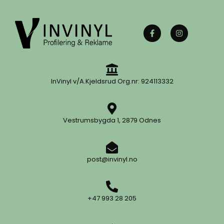
InVinyl v/A.Kjeldsrud Org.nr: 924113332
Vestrumsbygda 1, 2879 Odnes
post@invinyl.no
+47 993 28 205