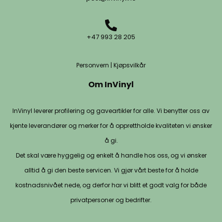
+47 993 28 205
Personvern
|
Kjøpsvilkår
Om InVinyl
InVinyl leverer profilering og gaveartikler for alle. Vi benytter oss av
kjente leverandører og merker for å opprettholde kvaliteten vi ønsker
å gi.
Det skal være hyggelig og enkelt å handle hos oss, og vi ønsker
alltid å gi den beste servicen. Vi gjør vårt beste for å holde
kostnadsnivået nede, og derfor har vi blitt et godt valg for både
privatpersoner og bedrifter.