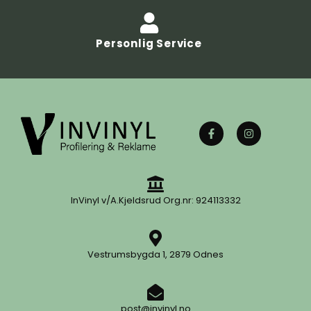
Personlig Service
InVinyl v/A.Kjeldsrud Org.nr: 924113332
Vestrumsbygda 1, 2879 Odnes
post@invinyl.no