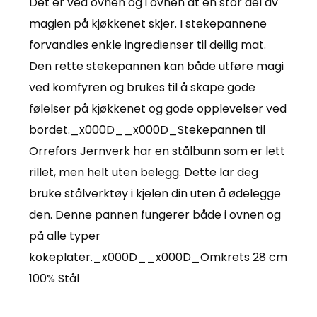
Det er ved ovnen og i ovnen at en stor del av
magien på kjøkkenet skjer. I stekepannene
forvandles enkle ingredienser til deilig mat.
Den rette stekepannen kan både utføre magi
ved komfyren og brukes til å skape gode
følelser på kjøkkenet og gode opplevelser ved
bordet._x000D__x000D_Stekepannen til
Orrefors Jernverk har en stålbunn som er lett
rillet, men helt uten belegg. Dette lar deg
bruke stålverktøy i kjelen din uten å ødelegge
den. Denne pannen fungerer både i ovnen og
på alle typer
kokeplater._x000D__x000D_Omkrets 28 cm
100% Stål