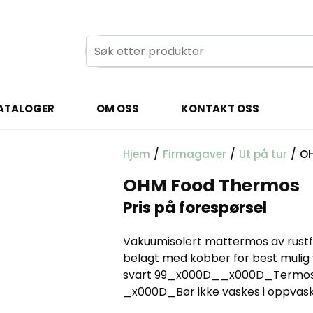
ATALOGER
OM OSS
KONTAKT OSS
Hjem
/
Firmagaver
/
Ut på tur
/
OH
OHM Food Thermos
Pris på forespørsel
Vakuumisolert mattermos av rustfr
belagt med kobber for best muli
svart 99_x000D__x000D_Termosen
_x000D_Bør ikke vaskes i oppvas