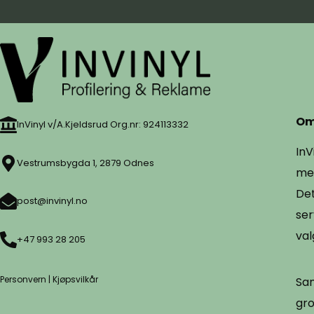
Om
InVinyl v/A.Kjeldsrud Org.nr: 924113332
InV
Vestrumsbygda 1, 2879 Odnes
mer
Det
post@invinyl.no
ser
val
+47 993 28 205
Personvern
|
Kjøpsvilkår
Sam
gro