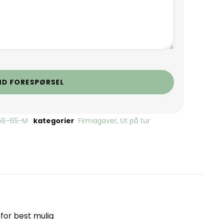
ND FORESPØRSEL
156-65-M
kategorier
Firmagaver
,
Ut på tur
for best mulig