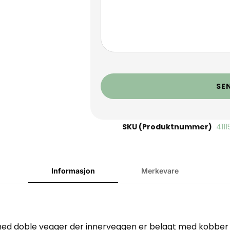
SE
SKU (Produktnummer)
411
Informasjon
Merkevare
med doble vegger der innerveggen er belagt med kobber 