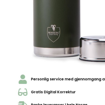
Personlig service med gjennomgang av 
Gratis Digital Korrektur
Raske leveranser i hele Norge