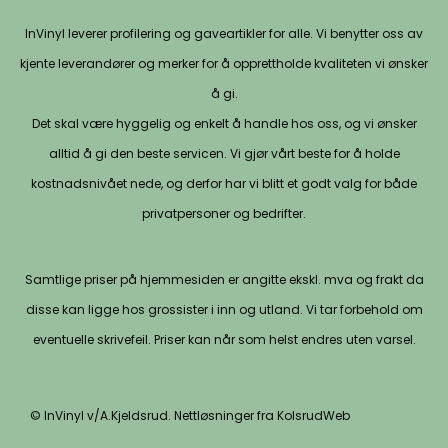
InVinyl leverer profilering og gaveartikler for alle. Vi benytter oss av
kjente leverandører og merker for å opprettholde kvaliteten vi ønsker
å gi.
Det skal være hyggelig og enkelt å handle hos oss, og vi ønsker
alltid å gi den beste servicen. Vi gjør vårt beste for å holde
kostnadsnivået nede, og derfor har vi blitt et godt valg for både
privatpersoner og bedrifter.
Samtlige priser på hjemmesiden er angitte ekskl. mva og frakt da
disse kan ligge hos grossister i inn og utland. Vi tar forbehold om
eventuelle skrivefeil. Priser kan når som helst endres uten varsel.
© InVinyl v/A.Kjeldsrud. Nettløsninger fra KolsrudWeb