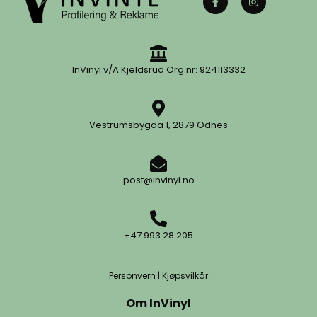
InVinyl v/A.Kjeldsrud Org.nr: 924113332
Vestrumsbygda 1, 2879 Odnes
post@invinyl.no
+47 993 28 205
Personvern
|
Kjøpsvilkår
Om InVinyl