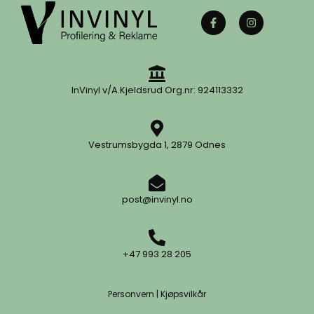
InVinyl v/A.Kjeldsrud Org.nr: 924113332
Vestrumsbygda 1, 2879 Odnes
post@invinyl.no
+47 993 28 205
Personvern
|
Kjøpsvilkår