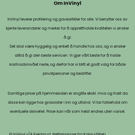
Om InVinyl
InVinyl leverer profilering og gaveartikler for alle. Vi benytter oss av
kjente leverandører og merker for å opprettholde kvaliteten vi ønsker
å gi.
Det skal være hyggelig og enkelt å handle hos oss, og vi ønsker
alltid å gi den beste servicen. Vi gjør vårt beste for å holde
kostnadsnivået nede, og derfor har vi blitt et godt valg for både
privatpersoner og bedrifter.
Samtlige priser på hjemmesiden er angitte ekskl. mva og frakt da
disse kan ligge hos grossister i inn og utland. Vi tar forbehold om
eventuelle skrivefeil. Priser kan når som helst endres uten varsel.
© InVinyl v/A.Kjeldsrud. Nettløsninger fra KolsrudWeb