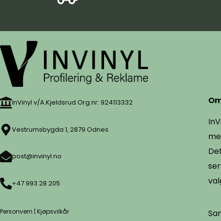
Om
InVinyl v/A.Kjeldsrud Org.nr: 924113332
InV
Vestrumsbygda 1, 2879 Odnes
mer
Det
post@invinyl.no
ser
val
+47 993 28 205
Personvern
|
Kjøpsvilkår
Sam