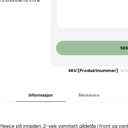
 å ta kontakt for å få et
SE
SKU (Produktnummer)
N/A
Informasjon
Merkevare
leece på innsiden. 2-veis vanntett glidelås i front og va