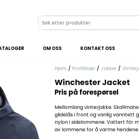
ATALOGER
OM OSS
KONTAKT OSS
Hjem
/
Profilklær
/
Jakker
/
Vinterj
Winchester Jacket
Pris på forespørsel
Mellomlang vinterjakke. Skallmater
glidelås i front og vanlig vanntett
nylon i sidelommene. Vattert fôr m
av lommene for å varme hendene p