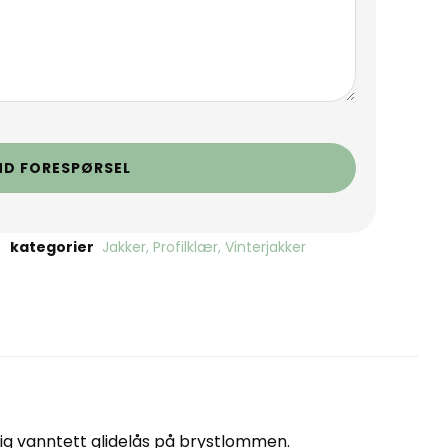
ND FORESPØRSEL
kategorier
Jakker
,
Profilklær
,
Vinterjakker
nlig vanntett glidelås på brystlommen.