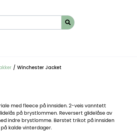
akker
/
Winchester Jacket
iale med fleece på innsiden. 2-veis vanntett
 glidelås på brystlommen. Reversert glidelåse av
ed indre brystlomme. Børstet trikot på innsiden
å kalde vinterdager.