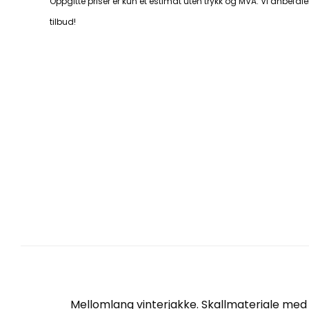
Oppgitte priser er kun et estimat uten trykk og MVA. Vi anbefaler
tilbud!
Mellomlang vinterjakke. Skallmateriale med f