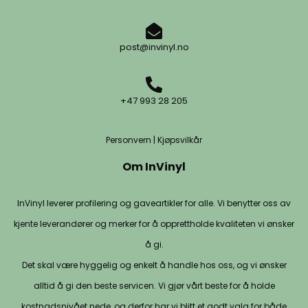
post@invinyl.no
+47 993 28 205
Personvern
|
Kjøpsvilkår
Om InVinyl
InVinyl leverer profilering og gaveartikler for alle. Vi benytter oss av
kjente leverandører og merker for å opprettholde kvaliteten vi ønsker
å gi.
Det skal være hyggelig og enkelt å handle hos oss, og vi ønsker
alltid å gi den beste servicen. Vi gjør vårt beste for å holde
kostnadsnivået nede, og derfor har vi blitt et godt valg for både