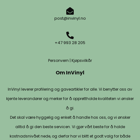
post@invinyl.no
+47 993 28 205
Personvern
|
Kjøpsvilkår
Om InVinyl
InVinyl leverer profilering og gaveartikler for alle. Vi benytter oss av
kjente leverandører og merker for å opprettholde kvaliteten vi ønsker
å gi.
Det skal være hyggelig og enkelt å handle hos oss, og vi ønsker
alltid å gi den beste servicen. Vi gjør vårt beste for å holde
kostnadsnivået nede, og derfor har vi blitt et godt valg for både