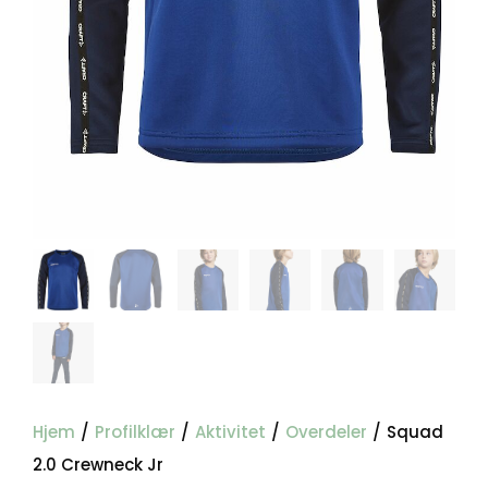
Hjem
/
Profilklær
/
Aktivitet
/
Overdeler
/
Squad
2.0 Crewneck Jr