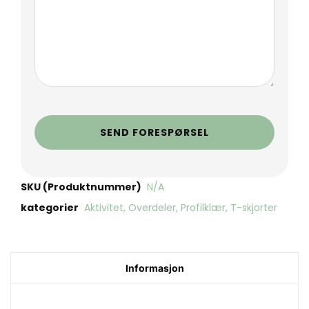
SEND FORESPØRSEL
SKU (Produktnummer)
N/A
kategorier
Aktivitet
,
Overdeler
,
Profilklær
,
T-skjorter
Informasjon