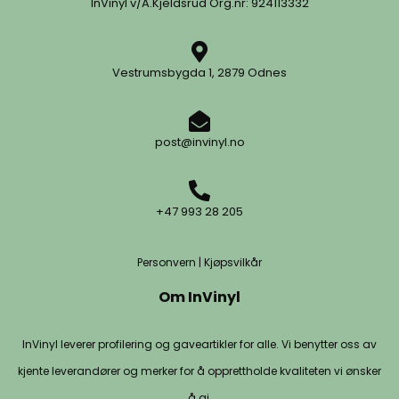
InVinyl v/A.Kjeldsrud Org.nr: 924113332
Vestrumsbygda 1, 2879 Odnes
post@invinyl.no
+47 993 28 205
Personvern
|
Kjøpsvilkår
Om InVinyl
InVinyl leverer profilering og gaveartikler for alle. Vi benytter oss av
kjente leverandører og merker for å opprettholde kvaliteten vi ønsker
å gi.