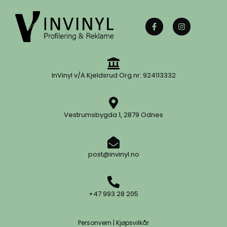
InVinyl v/A.Kjeldsrud Org.nr: 924113332
Vestrumsbygda 1, 2879 Odnes
post@invinyl.no
+47 993 28 205
Personvern
|
Kjøpsvilkår