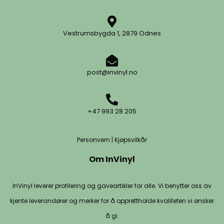
Vestrumsbygda 1, 2879 Odnes
post@invinyl.no
+47 993 28 205
Personvern
|
Kjøpsvilkår
Om InVinyl
InVinyl leverer profilering og gaveartikler for alle. Vi benytter oss av
kjente leverandører og merker for å opprettholde kvaliteten vi ønsker
å gi.