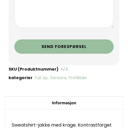
SEND FORESPØRSEL
SKU (Produktnummer)
N/A
kategorier
Full zip
,
Gensere
,
Profilklær
Informasjon
Sweatshirt-jakke med krage. Kontrastfarget