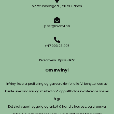
Vestrumsbygda 1, 2879 Odnes
post@invinyl.no
+47 993 28 205
Personvern
|
Kjøpsvilkår
Om InVinyl
InVinyl leverer profilering og gaveartikler for alle. Vi benytter oss av
kjente leverandører og merker for å opprettholde kvaliteten vi ønsker
å gi.
Det skal være hyggelig og enkelt å handle hos oss, og vi ønsker