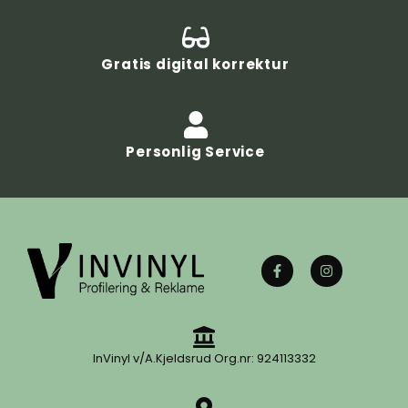
Gratis digital korrektur
Personlig Service
InVinyl v/A.Kjeldsrud Org.nr: 924113332