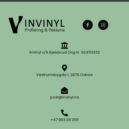
InVinyl v/A.Kjeldsrud Org.nr: 924113332
Vestrumsbygda 1, 2879 Odnes
post@invinyl.no
+47 993 28 205