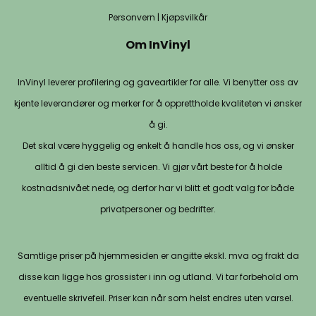
Personvern
|
Kjøpsvilkår
Om InVinyl
InVinyl leverer profilering og gaveartikler for alle. Vi benytter oss av
kjente leverandører og merker for å opprettholde kvaliteten vi ønsker
å gi.
Det skal være hyggelig og enkelt å handle hos oss, og vi ønsker
alltid å gi den beste servicen. Vi gjør vårt beste for å holde
kostnadsnivået nede, og derfor har vi blitt et godt valg for både
privatpersoner og bedrifter.
Samtlige priser på hjemmesiden er angitte ekskl. mva og frakt da
disse kan ligge hos grossister i inn og utland. Vi tar forbehold om
eventuelle skrivefeil. Priser kan når som helst endres uten varsel.