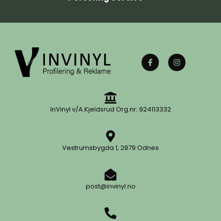
InVinyl v/A.Kjeldsrud Org.nr: 924113332
Vestrumsbygda 1, 2879 Odnes
post@invinyl.no