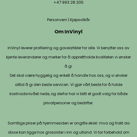
+47 993 28 205
Personvern
|
Kjøpsvilkår
Om InVinyl
InVinyl leverer profilering og gaveartikler for alle. Vi benytter oss av
kjente leverandører og merker for å opprettholde kvaliteten vi ønsker
å gi.
Det skal være hyggelig og enkelt å handle hos oss, og vi ønsker
alltid å gi den beste servicen. Vi gjør vårt beste for å holde
kostnadsnivået nede, og derfor har vi blitt et godt valg for både
privatpersoner og bedrifter.
Samtlige priser på hjemmesiden er angitte ekskl. mva og frakt da
disse kan ligge hos grossister i inn og utland. Vi tar forbehold om