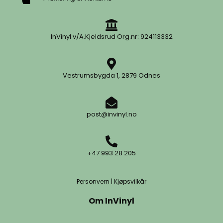
InVinyl v/A.Kjeldsrud Org.nr: 924113332
Vestrumsbygda 1, 2879 Odnes
post@invinyl.no
+47 993 28 205
Personvern
|
Kjøpsvilkår
Om InVinyl