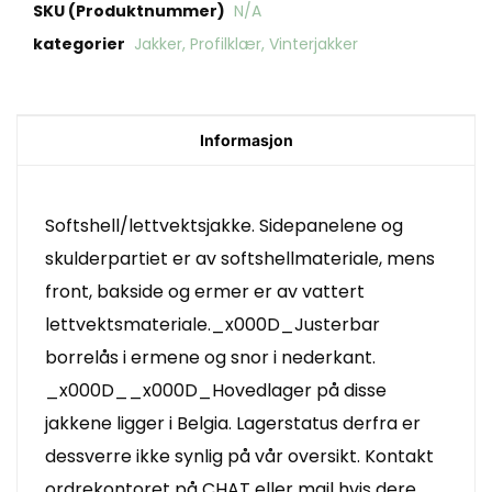
SKU (Produktnummer)
N/A
kategorier
Jakker
,
Profilklær
,
Vinterjakker
Informasjon
Softshell/lettvektsjakke. Sidepanelene og
skulderpartiet er av softshellmateriale, mens
front, bakside og ermer er av vattert
lettvektsmateriale._x000D_Justerbar
borrelås i ermene og snor i nederkant.
_x000D__x000D_Hovedlager på disse
jakkene ligger i Belgia. Lagerstatus derfra er
dessverre ikke synlig på vår oversikt. Kontakt
ordrekontoret på CHAT eller mail hvis dere