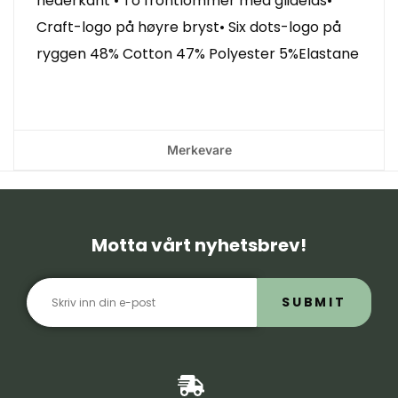
nederkant • To frontlommer med glidelås•
Craft-logo på høyre bryst• Six dots-logo på
ryggen 48% Cotton 47% Polyester 5%Elastane
Merkevare
Motta vårt nyhetsbrev!
SUBMIT