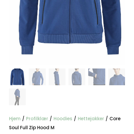
Hjem
/
Profilklær
/
Hoodies
/
Hettejakker
/
Core
Soul Full Zip Hood M