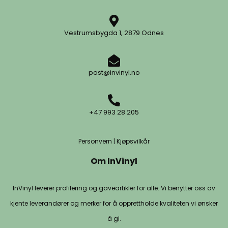
Vestrumsbygda 1, 2879 Odnes
post@invinyl.no
+47 993 28 205
Personvern
|
Kjøpsvilkår
Om InVinyl
InVinyl leverer profilering og gaveartikler for alle. Vi benytter oss av
kjente leverandører og merker for å opprettholde kvaliteten vi ønsker
å gi.