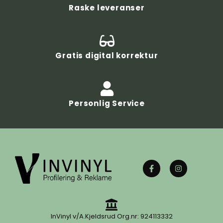
Raske leveranser
Gratis digital korrektur
Personlig Service
InVinyl v/A.Kjeldsrud Org.nr: 924113332