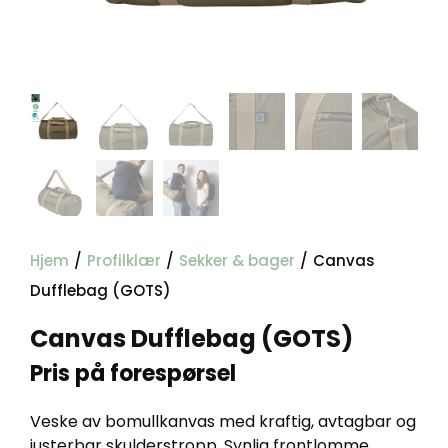
Hjem
/
Profilklær
/
Sekker & bager
/
Canvas
Dufflebag (GOTS)
Canvas Dufflebag (GOTS)
Pris på forespørsel
Veske av bomullkanvas med kraftig, avtagbar og
justerbar skulderstropp. Synlig frontlomme.