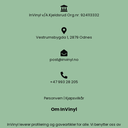
InVinyl v/A.Kjeldsrud Org.nr: 924113332
Vestrumsbygda 1, 2879 Odnes
post@invinyl.no
+47 993 28 205
Personvern
|
Kjøpsvilkår
Om InVinyl
InVinyl leverer profilering og gaveartikler for alle. Vi benytter oss av