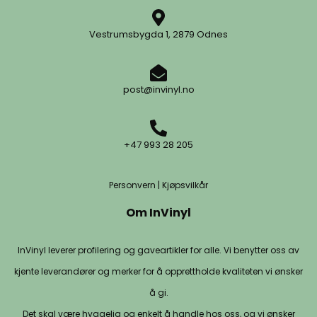
Vestrumsbygda 1, 2879 Odnes
post@invinyl.no
+47 993 28 205
Personvern
|
Kjøpsvilkår
Om InVinyl
InVinyl leverer profilering og gaveartikler for alle. Vi benytter oss av
kjente leverandører og merker for å opprettholde kvaliteten vi ønsker
å gi.
Det skal være hyggelig og enkelt å handle hos oss, og vi ønsker