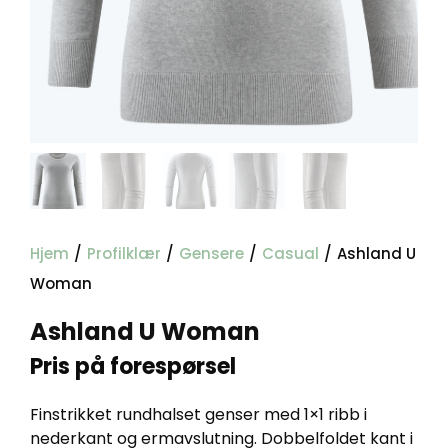
Hjem
/
Profilklær
/
Gensere
/
Casual
/
Ashland U
Woman
Ashland U Woman
Pris på forespørsel
Finstrikket rundhalset genser med 1×1 ribb i
nederkant og ermavslutning. Dobbelfoldet kant i