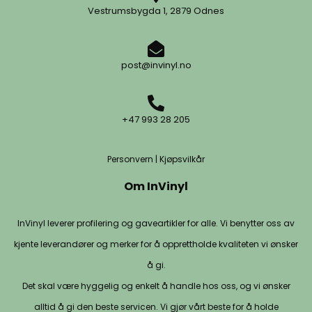
Vestrumsbygda 1, 2879 Odnes
post@invinyl.no
+47 993 28 205
Personvern
|
Kjøpsvilkår
Om InVinyl
InVinyl leverer profilering og gaveartikler for alle. Vi benytter oss av
kjente leverandører og merker for å opprettholde kvaliteten vi ønsker
å gi.
Det skal være hyggelig og enkelt å handle hos oss, og vi ønsker
alltid å gi den beste servicen. Vi gjør vårt beste for å holde