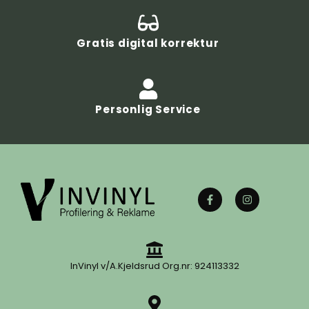
Gratis digital korrektur
Personlig Service
InVinyl v/A.Kjeldsrud Org.nr: 924113332