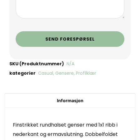
SEND FORESPØRSEL
SKU (Produktnummer)
N/A
kategorier
Casual
,
Gensere
,
Profilklær
Informasjon
Finstrikket rundhalset genser med 1x1 ribb i
nederkant og ermavslutning. Dobbelfoldet