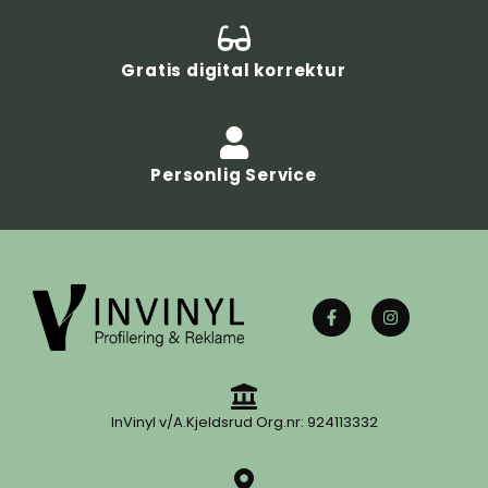
Gratis digital korrektur
Personlig Service
InVinyl v/A.Kjeldsrud Org.nr: 924113332