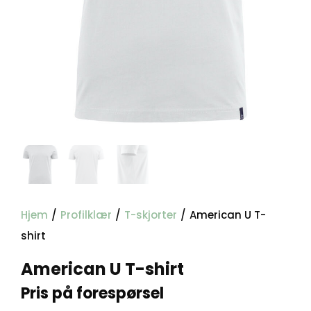
Hjem
/
Profilklær
/
T-skjorter
/
American U T-
shirt
American U T-shirt
Pris på forespørsel