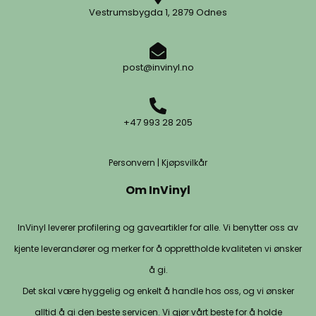
Vestrumsbygda 1, 2879 Odnes
post@invinyl.no
+47 993 28 205
Personvern
|
Kjøpsvilkår
Om InVinyl
InVinyl leverer profilering og gaveartikler for alle. Vi benytter oss av
kjente leverandører og merker for å opprettholde kvaliteten vi ønsker
å gi.
Det skal være hyggelig og enkelt å handle hos oss, og vi ønsker
alltid å gi den beste servicen. Vi gjør vårt beste for å holde