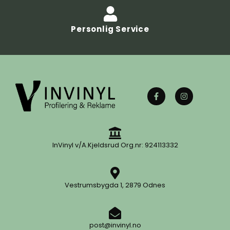
Personlig Service
InVinyl v/A.Kjeldsrud Org.nr: 924113332
Vestrumsbygda 1, 2879 Odnes
post@invinyl.no