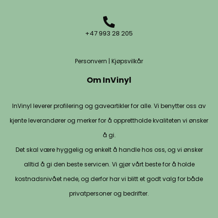
+47 993 28 205
Personvern
|
Kjøpsvilkår
Om InVinyl
InVinyl leverer profilering og gaveartikler for alle. Vi benytter oss av
kjente leverandører og merker for å opprettholde kvaliteten vi ønsker
å gi.
Det skal være hyggelig og enkelt å handle hos oss, og vi ønsker
alltid å gi den beste servicen. Vi gjør vårt beste for å holde
kostnadsnivået nede, og derfor har vi blitt et godt valg for både
privatpersoner og bedrifter.