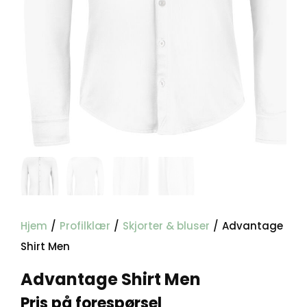
Hjem
/
Profilklær
/
Skjorter & bluser
/
Advantage
Shirt Men
Advantage Shirt Men
Pris på forespørsel