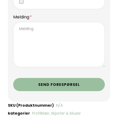
Melding
SEND FORESPØRSEL
SKU (Produktnummer)
N/A
kategorier
Profilklær
,
Skjorter & bluser