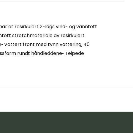
 har et resirkulert 2-lags vind- og vanntett
nntett stretchmateriale av resirkulert
en• Vattert front med tynn vattering, 40
passform rundt håndleddene• Teipede