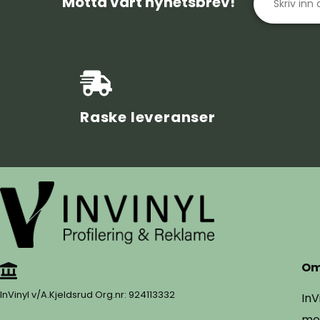
Motta vårt nyhetsbrev!
Raske leveranser
Om
InVinyl v/A.Kjeldsrud Org.nr: 924113332
InV
mer