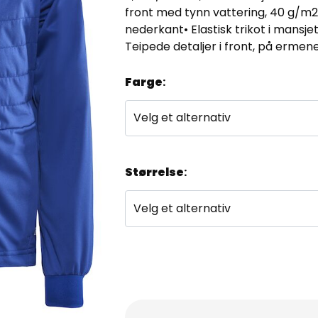
front med tynn vattering, 40 g/m2
nederkant• Elastisk trikot i mansj
Teipede detaljer i front, på ermen
Farge
:
Størrelse
: