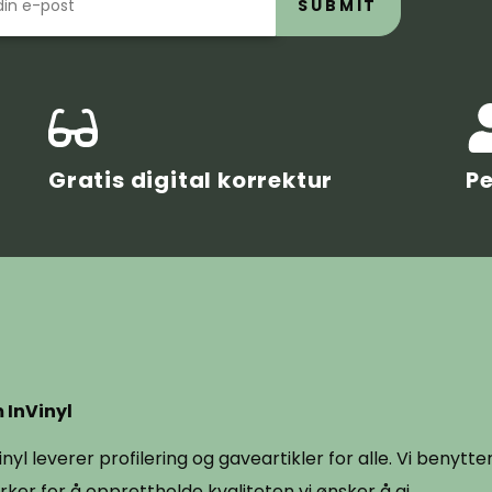
SUBMIT
Gratis digital korrektur
Pe
 InVinyl
inyl leverer profilering og gaveartikler for alle. Vi benytt
ker for å opprettholde kvaliteten vi ønsker å gi.