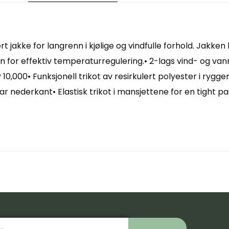
t jakke for langrenn i kjølige og vindfulle forhold. Jakken
ggen for effektiv temperaturregulering.• 2-lags vind- og va
10,000• Funksjonell trikot av resirkulert polyester i rygg
r nederkant• Elastisk trikot i mansjettene for en tight 