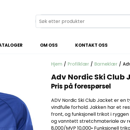
ATALOGER
OM OSS
KONTAKT OSS
Hjem
/
Profilklær
/
Barneklær
/
Adv
Adv Nordic Ski Club 
Pris på forespørsel
ADV Nordic Ski Club Jacket er en ty
vindfulle forhold. Jakken har et res
front, og funksjonell trikot i rygge
og vanntett stretchmateriale av re
8,000/MVP 10,000• Funksjonell triko