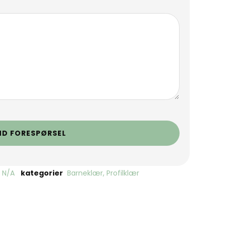
ND FORESPØRSEL
N/A
kategorier
Barneklær
,
Profilklær