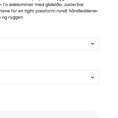
• To sidelommer med glidelås• Justerbar
ettene for en tight passform rundt håndleddene•
e og ryggen