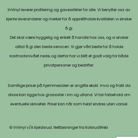
InVinyl leverer profilering og gaveartikler for alle. Vi benytter oss av
kjente leverandører og merker for å opprettholde kvaliteten vi ønsker
å gi.
Det skal være hyggelig og enkelt å handle hos oss, og vi ønsker
alltid å gi den beste servicen. Vi gjør vårt beste for å holde
kostnadsnivået nede, og derfor har vi blitt et godt valg for både
privatpersoner og bedrifter.
Samtlige priser på hjemmesiden er angitte ekskl. mva og frakt da
disse kan ligge hos grossister i inn og utland. Vi tar forbehold om
eventuelle skrivefeil. Priser kan når som helst endres uten varsel.
© InVinyl v/A.Kjeldsrud. Nettløsninger fra KolsrudWeb