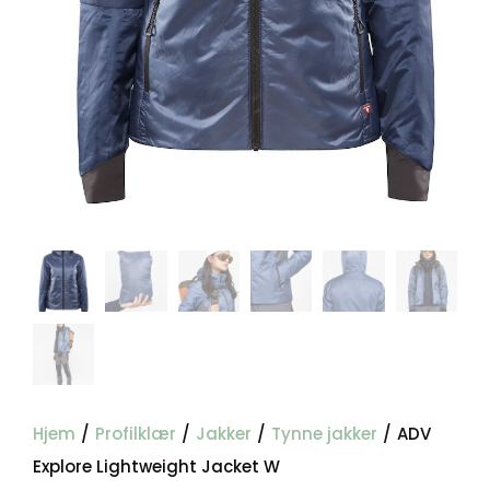
Hjem
/
Profilklær
/
Jakker
/
Tynne jakker
/
ADV
Explore Lightweight Jacket W