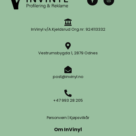
InVinyl v/A.Kjeldsrud Org.nr: 924113332
Vestrumsbygda 1, 2879 Odnes
post@invinyl.no
+47 993 28 205
Personvern
|
Kjøpsvilkår
Om InVinyl