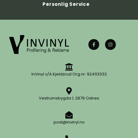
Personlig Service
InVinyl v/A.Kjeldsrud Org.nr: 924113332
Vestrumsbygda 1, 2879 Odnes
post@invinyl.no