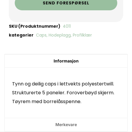
SEND FORESPØRSEL
SKU (Produktnummer)
4011
kategorier
Caps
,
Hodeplagg
,
Profilklær
Informasjon
Tynn og deilig caps i lettvekts polyestertwill.
Strukturerte 5 paneler. Foroverbøyd skjerm.
Tøyrem med borrelåsspenne.
Merkevare