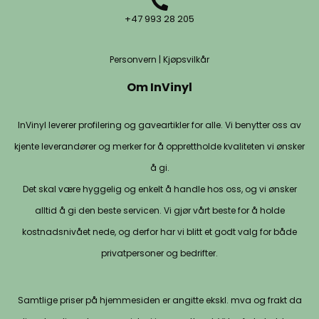
+47 993 28 205
Personvern
|
Kjøpsvilkår
Om InVinyl
InVinyl leverer profilering og gaveartikler for alle. Vi benytter oss av
kjente leverandører og merker for å opprettholde kvaliteten vi ønsker
å gi.
Det skal være hyggelig og enkelt å handle hos oss, og vi ønsker
alltid å gi den beste servicen. Vi gjør vårt beste for å holde
kostnadsnivået nede, og derfor har vi blitt et godt valg for både
privatpersoner og bedrifter.
Samtlige priser på hjemmesiden er angitte ekskl. mva og frakt da