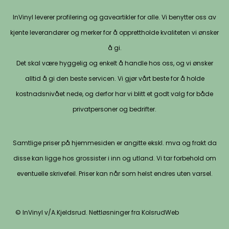
InVinyl leverer profilering og gaveartikler for alle. Vi benytter oss av
kjente leverandører og merker for å opprettholde kvaliteten vi ønsker
å gi.
Det skal være hyggelig og enkelt å handle hos oss, og vi ønsker
alltid å gi den beste servicen. Vi gjør vårt beste for å holde
kostnadsnivået nede, og derfor har vi blitt et godt valg for både
privatpersoner og bedrifter.
Samtlige priser på hjemmesiden er angitte ekskl. mva og frakt da
disse kan ligge hos grossister i inn og utland. Vi tar forbehold om
eventuelle skrivefeil. Priser kan når som helst endres uten varsel.
© InVinyl v/A.Kjeldsrud. Nettløsninger fra KolsrudWeb