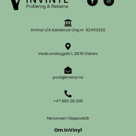
InVinyl v/A.Kjeldsrud Org.nr: 924113332
Vestrumsbygda 1, 2879 Odnes
post@invinyl.no
+47 993 28 205
Personvern
|
Kjøpsvilkår
Om InVinyl