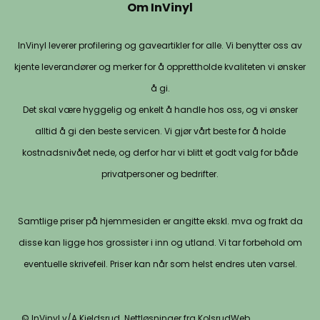
Om InVinyl
InVinyl leverer profilering og gaveartikler for alle. Vi benytter oss av
kjente leverandører og merker for å opprettholde kvaliteten vi ønsker
å gi.
Det skal være hyggelig og enkelt å handle hos oss, og vi ønsker
alltid å gi den beste servicen. Vi gjør vårt beste for å holde
kostnadsnivået nede, og derfor har vi blitt et godt valg for både
privatpersoner og bedrifter.
Samtlige priser på hjemmesiden er angitte ekskl. mva og frakt da
disse kan ligge hos grossister i inn og utland. Vi tar forbehold om
eventuelle skrivefeil. Priser kan når som helst endres uten varsel.
© InVinyl v/A.Kjeldsrud. Nettløsninger fra KolsrudWeb