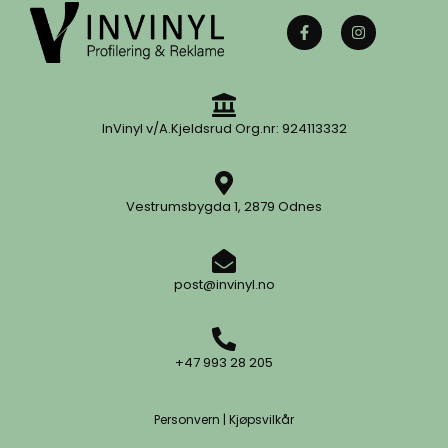
InVinyl v/A.Kjeldsrud Org.nr: 924113332
Vestrumsbygda 1, 2879 Odnes
post@invinyl.no
+47 993 28 205
Personvern
|
Kjøpsvilkår