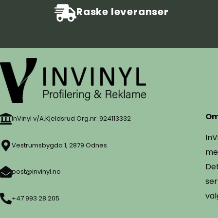
Raske leveranser
Om
InVinyl v/A.Kjeldsrud Org.nr: 924113332
InV
Vestrumsbygda 1, 2879 Odnes
mer
Det
post@invinyl.no
ser
val
+47 993 28 205