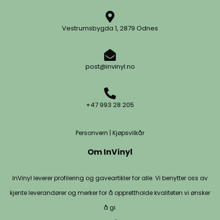
Vestrumsbygda 1, 2879 Odnes
post@invinyl.no
+47 993 28 205
Personvern
|
Kjøpsvilkår
Om InVinyl
InVinyl leverer profilering og gaveartikler for alle. Vi benytter oss av
kjente leverandører og merker for å opprettholde kvaliteten vi ønsker
å gi.