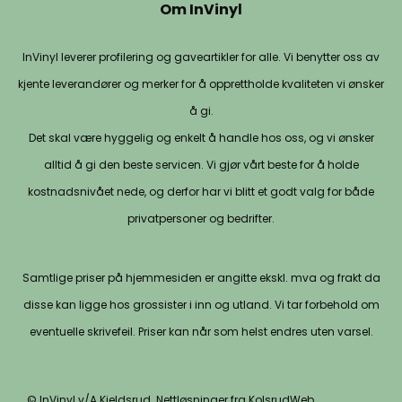
Om InVinyl
InVinyl leverer profilering og gaveartikler for alle. Vi benytter oss av
kjente leverandører og merker for å opprettholde kvaliteten vi ønsker
å gi.
Det skal være hyggelig og enkelt å handle hos oss, og vi ønsker
alltid å gi den beste servicen. Vi gjør vårt beste for å holde
kostnadsnivået nede, og derfor har vi blitt et godt valg for både
privatpersoner og bedrifter.
Samtlige priser på hjemmesiden er angitte ekskl. mva og frakt da
disse kan ligge hos grossister i inn og utland. Vi tar forbehold om
eventuelle skrivefeil. Priser kan når som helst endres uten varsel.
© InVinyl v/A.Kjeldsrud. Nettløsninger fra KolsrudWeb