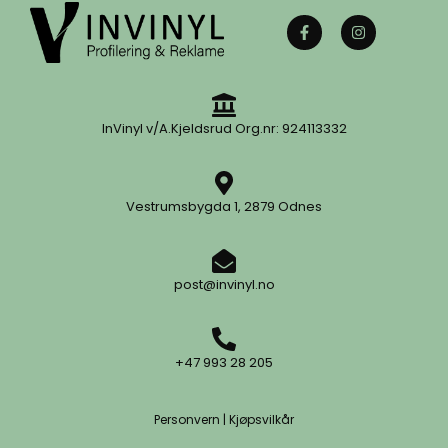
InVinyl v/A.Kjeldsrud Org.nr: 924113332
Vestrumsbygda 1, 2879 Odnes
post@invinyl.no
+47 993 28 205
Personvern
|
Kjøpsvilkår