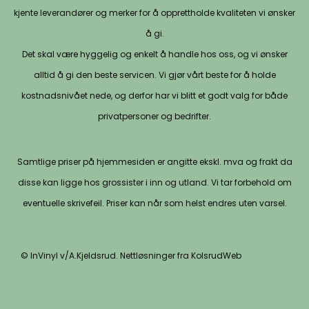
kjente leverandører og merker for å opprettholde kvaliteten vi ønsker
å gi.
Det skal være hyggelig og enkelt å handle hos oss, og vi ønsker
alltid å gi den beste servicen. Vi gjør vårt beste for å holde
kostnadsnivået nede, og derfor har vi blitt et godt valg for både
privatpersoner og bedrifter.
Samtlige priser på hjemmesiden er angitte ekskl. mva og frakt da
disse kan ligge hos grossister i inn og utland. Vi tar forbehold om
eventuelle skrivefeil. Priser kan når som helst endres uten varsel.
© InVinyl v/A.Kjeldsrud. Nettløsninger fra KolsrudWeb