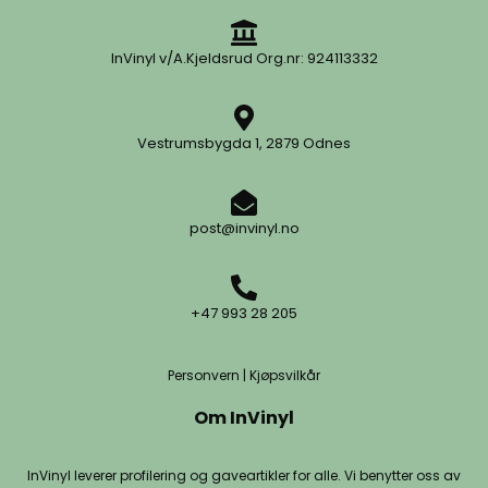
InVinyl v/A.Kjeldsrud Org.nr: 924113332
Vestrumsbygda 1, 2879 Odnes
post@invinyl.no
+47 993 28 205
Personvern
|
Kjøpsvilkår
Om InVinyl
InVinyl leverer profilering og gaveartikler for alle. Vi benytter oss av