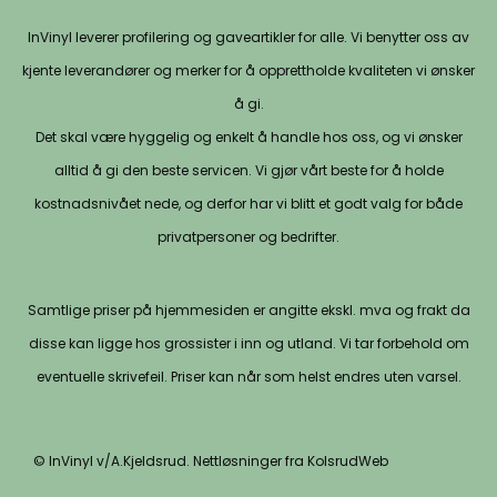
InVinyl leverer profilering og gaveartikler for alle. Vi benytter oss av
kjente leverandører og merker for å opprettholde kvaliteten vi ønsker
å gi.
Det skal være hyggelig og enkelt å handle hos oss, og vi ønsker
alltid å gi den beste servicen. Vi gjør vårt beste for å holde
kostnadsnivået nede, og derfor har vi blitt et godt valg for både
privatpersoner og bedrifter.
Samtlige priser på hjemmesiden er angitte ekskl. mva og frakt da
disse kan ligge hos grossister i inn og utland. Vi tar forbehold om
eventuelle skrivefeil. Priser kan når som helst endres uten varsel.
© InVinyl v/A.Kjeldsrud. Nettløsninger fra KolsrudWeb