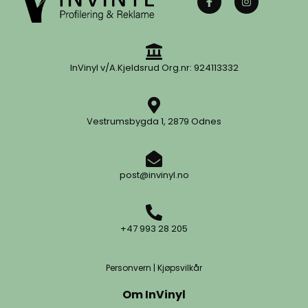
InVinyl v/A.Kjeldsrud Org.nr: 924113332
Vestrumsbygda 1, 2879 Odnes
post@invinyl.no
+47 993 28 205
Personvern
|
Kjøpsvilkår
Om InVinyl