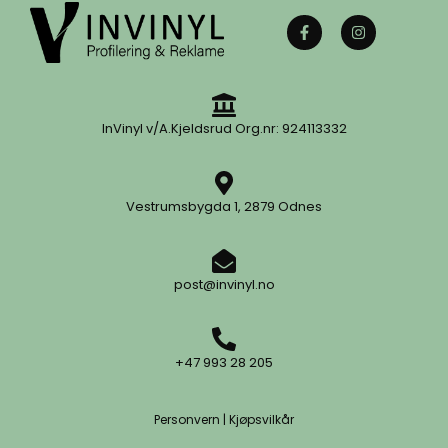
InVinyl v/A.Kjeldsrud Org.nr: 924113332
Vestrumsbygda 1, 2879 Odnes
post@invinyl.no
+47 993 28 205
Personvern
|
Kjøpsvilkår