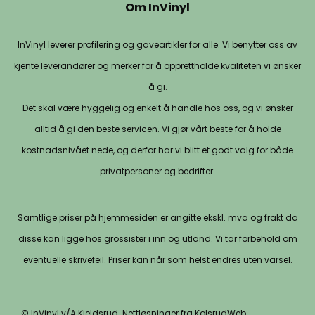
Om InVinyl
InVinyl leverer profilering og gaveartikler for alle. Vi benytter oss av
kjente leverandører og merker for å opprettholde kvaliteten vi ønsker
å gi.
Det skal være hyggelig og enkelt å handle hos oss, og vi ønsker
alltid å gi den beste servicen. Vi gjør vårt beste for å holde
kostnadsnivået nede, og derfor har vi blitt et godt valg for både
privatpersoner og bedrifter.
Samtlige priser på hjemmesiden er angitte ekskl. mva og frakt da
disse kan ligge hos grossister i inn og utland. Vi tar forbehold om
eventuelle skrivefeil. Priser kan når som helst endres uten varsel.
© InVinyl v/A.Kjeldsrud. Nettløsninger fra KolsrudWeb