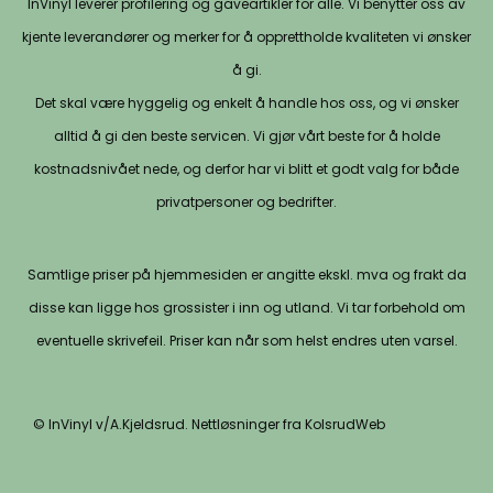
InVinyl leverer profilering og gaveartikler for alle. Vi benytter oss av
kjente leverandører og merker for å opprettholde kvaliteten vi ønsker
å gi.
Det skal være hyggelig og enkelt å handle hos oss, og vi ønsker
alltid å gi den beste servicen. Vi gjør vårt beste for å holde
kostnadsnivået nede, og derfor har vi blitt et godt valg for både
privatpersoner og bedrifter.
Samtlige priser på hjemmesiden er angitte ekskl. mva og frakt da
disse kan ligge hos grossister i inn og utland. Vi tar forbehold om
eventuelle skrivefeil. Priser kan når som helst endres uten varsel.
© InVinyl v/A.Kjeldsrud. Nettløsninger fra KolsrudWeb