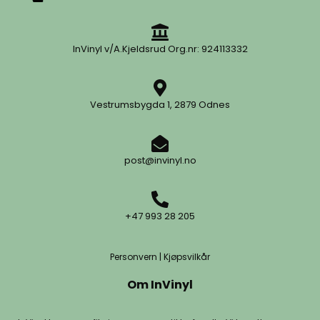
InVinyl v/A.Kjeldsrud Org.nr: 924113332
Vestrumsbygda 1, 2879 Odnes
post@invinyl.no
+47 993 28 205
Personvern
|
Kjøpsvilkår
Om InVinyl