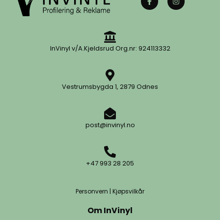
InVinyl v/A.Kjeldsrud Org.nr: 924113332
Vestrumsbygda 1, 2879 Odnes
post@invinyl.no
+47 993 28 205
Personvern
|
Kjøpsvilkår
Om InVinyl