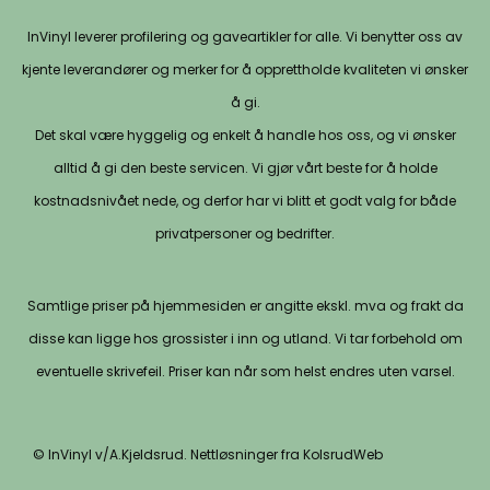
InVinyl leverer profilering og gaveartikler for alle. Vi benytter oss av
kjente leverandører og merker for å opprettholde kvaliteten vi ønsker
å gi.
Det skal være hyggelig og enkelt å handle hos oss, og vi ønsker
alltid å gi den beste servicen. Vi gjør vårt beste for å holde
kostnadsnivået nede, og derfor har vi blitt et godt valg for både
privatpersoner og bedrifter.
Samtlige priser på hjemmesiden er angitte ekskl. mva og frakt da
disse kan ligge hos grossister i inn og utland. Vi tar forbehold om
eventuelle skrivefeil. Priser kan når som helst endres uten varsel.
© InVinyl v/A.Kjeldsrud. Nettløsninger fra KolsrudWeb