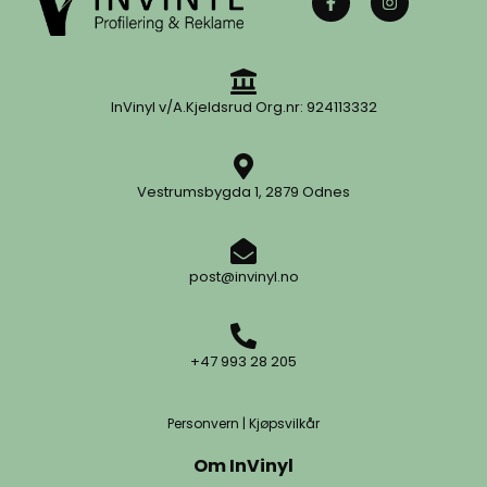
InVinyl v/A.Kjeldsrud Org.nr: 924113332
Vestrumsbygda 1, 2879 Odnes
post@invinyl.no
+47 993 28 205
Personvern
|
Kjøpsvilkår
Om InVinyl