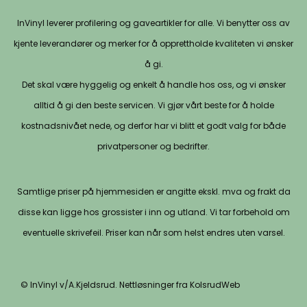
InVinyl leverer profilering og gaveartikler for alle. Vi benytter oss av
kjente leverandører og merker for å opprettholde kvaliteten vi ønsker
å gi.
Det skal være hyggelig og enkelt å handle hos oss, og vi ønsker
alltid å gi den beste servicen. Vi gjør vårt beste for å holde
kostnadsnivået nede, og derfor har vi blitt et godt valg for både
privatpersoner og bedrifter.
Samtlige priser på hjemmesiden er angitte ekskl. mva og frakt da
disse kan ligge hos grossister i inn og utland. Vi tar forbehold om
eventuelle skrivefeil. Priser kan når som helst endres uten varsel.
© InVinyl v/A.Kjeldsrud. Nettløsninger fra KolsrudWeb