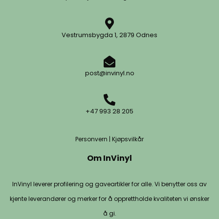
Vestrumsbygda 1, 2879 Odnes
post@invinyl.no
+47 993 28 205
Personvern
|
Kjøpsvilkår
Om InVinyl
InVinyl leverer profilering og gaveartikler for alle. Vi benytter oss av
kjente leverandører og merker for å opprettholde kvaliteten vi ønsker
å gi.