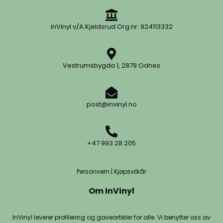
InVinyl v/A.Kjeldsrud Org.nr: 924113332
Vestrumsbygda 1, 2879 Odnes
post@invinyl.no
+47 993 28 205
Personvern
|
Kjøpsvilkår
Om InVinyl
InVinyl leverer profilering og gaveartikler for alle. Vi benytter oss av